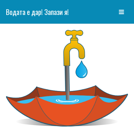
Skip
Водата е дар! Запази я!
to
content