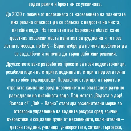
воден режим и броят им се увеличава.
До 2030 г. повече от половината от населението на планетата
има реална опасност да се сблъска с недостиг на чиста,
питейна вода. На този етап във Варненска област само
десетина населени места изпитват затруднения и то през
летните месеци, но ВиК – Варна избра да не чака проблемът да
се задълбочи и започна да търси работещи решения.
Дружеството вече разработва проекти за нови водоизточници,
рехабилитация на старите, подмяна на стари и недостатъчни
като обем водопроводи. Паралелно стартира и първата в
страната кампания сред населението за опазване и разумно
разходване на питейната вода. Под мотото „Водата е дар!
Запази я!“ „ВиК – Варна“ стартира разяснителни мерки за
отговорно управление на водните ресурси сред всички
възрастови и социални групи от населението, включително –
детски градини, училища, университети, хотели, търговски,