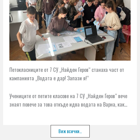
Петокласниците от 7 СУ „Найден Геров“ станаха част от
кампанията „Водата е дар! Запази я!“
Учениците от петите класове на 7 СУ „Найден Геров“ вече
знаят повече за това откъде идва водата на Варна, как…
Виж всички…