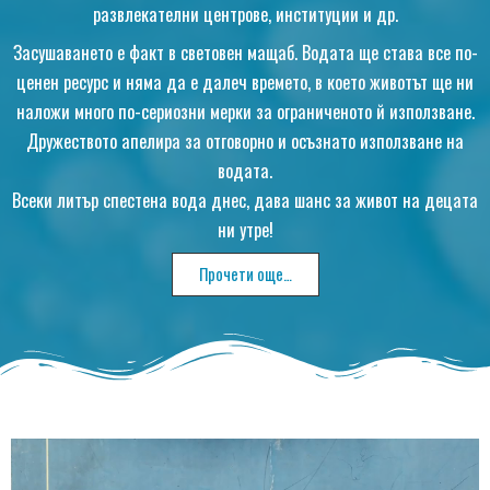
развлекателни центрове, институции и др.
Засушаването е факт в световен мащаб. Водата ще става все по-
ценен ресурс и няма да е далеч времето, в което животът ще ни
наложи много по-сериозни мерки за ограниченото й използване.
Дружеството апелира за отговорно и осъзнато използване на
водата.
Всеки литър спестена вода днес, дава шанс за живот на децата
ни утре!
Прочети още…