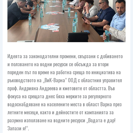
Идеята за законодателни промени, свързани с добиването
и ползването на водни ресурси се обсъжда за втори
пореден път по време на работна среща по инициатива на
ръководството на „ВиК-Варна“ ООД с областния управител
проф. Андрияна Андреева и кметовете от областта. Във
фокуса на срещата днес бяха мерките за регулярното
водоснабдяване на населените места в област Варна през
летните месеци, както и дейностите от кампанията за
разумно използване на водните ресурси „Водата е дар!
Запази я!“.