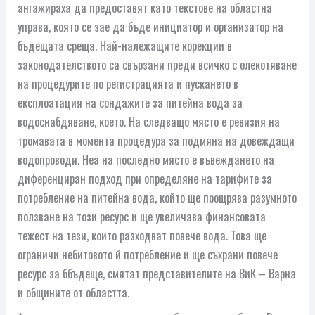
ангажираха да предоставят като текстове на областна
управа, която се зае да бъде инициатор и организатор на
бъдещата среща. Най-належащите корекции в
законодателството са свързани преди всичко с олекотяване
на процедурите по регистрацията и пускането в
експлоатация на сондажите за питейна вода за
водоснабдяване, което. На следващо място е ревизия на
тромавата в момента процедура за подмяна на довеждащи
водопроводи. Неа на последно място е въвеждането на
диференциран подход при определяне на тарифите за
потребление на питейна вода, който ще поощрява разумното
ползване на този ресурс и ще увеличава финансовата
тежест на тези, които разходват повече вода. Това ще
ограничи небитовото й потребление и ще съхрани повече
ресурс за ббъдеще, смятат представителите на ВиК – Варна
и общините от областта.