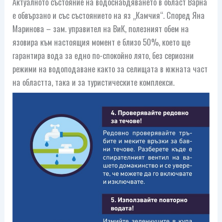
Актуалното състояние на водоснабдяването в област Варна
е обвързано и със състоянието на яз „Камчия“. Според Яна
Маринова – зам. управител на ВиК, полезният обем на
язовира към настоящия момент е близо 50%, което ще
гарантира вода за едно по-спокойно лято, без сериозни
режими на водоподаване както за селищата в южната част
на областта, така и за туристическите комплекси.