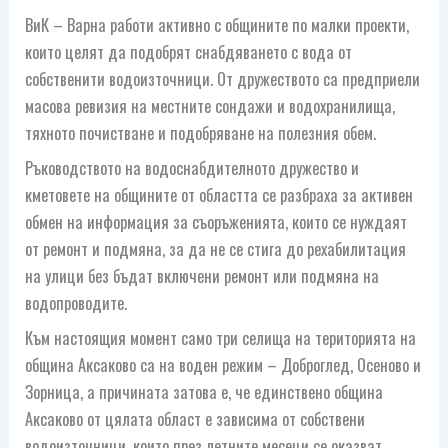
ВиК – Варна работи активно с общините по малки проекти,
които целят да подобрят снабдяването с вода от
собственити водоизточници. От дружеството са предприели
масова ревизия на местните сондажи и водохранилища,
тяхното почистване и подобряване на полезния обем.
Ръководството на водоснабдителното дружество и
кметовете на общините от областта се разбраха за активен
обмен на информация за съоръженията, които се нуждаят
от ремонт и подмяна, за да не се стига до рехабилитация
на улици без бъдат включени ремонт или подмяна на
водопроводите.
Към настоящия момент само три селища на територията на
община Аксаково са на воден режим – Доброглед, Осеново и
Зорница, а причината затова е, че единствено община
Аксаково от цялата област е зависима от собствени
водоизточници, които през летните месеци се оказват